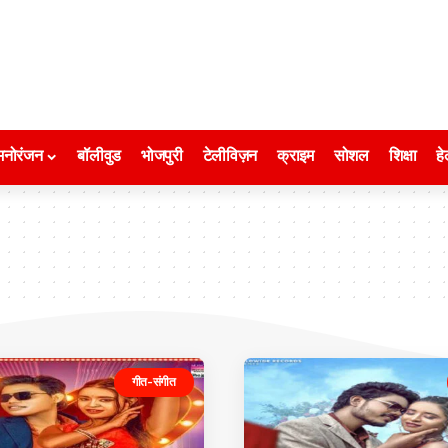
मनोरंजन
बॉलीवुड
भोजपुरी
टेलीविज़न
क्राइम
सोशल
शिक्षा
हे
गीत-संगीत