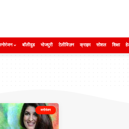
मनोरंजन
बॉलीवुड
भोजपुरी
टेलीविज़न
क्राइम
सोशल
शिक्षा
हे
मनोरंजन