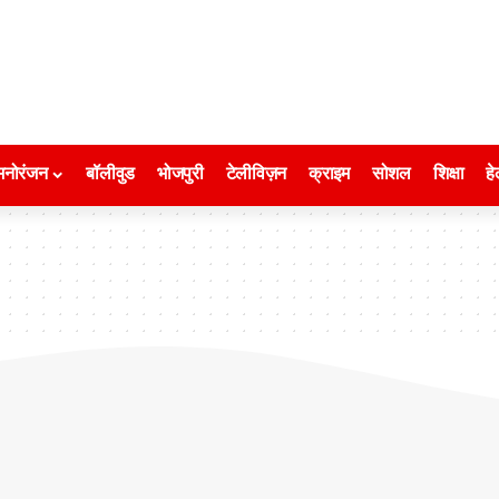
मनोरंजन
बॉलीवुड
भोजपुरी
टेलीविज़न
क्राइम
सोशल
शिक्षा
हे