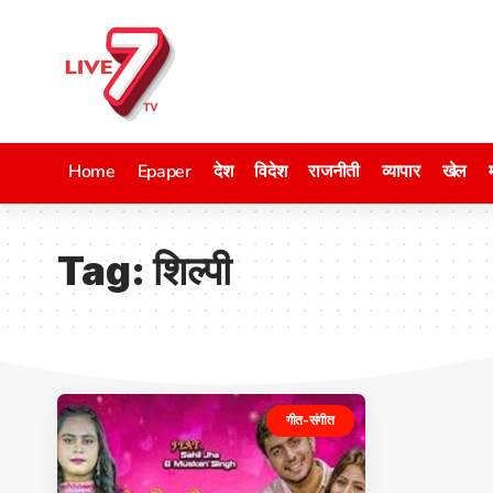
Home
Epaper
देश
विदेश
राजनीती
व्यापार
खेल
Tag:
शिल्पी
गीत-संगीत