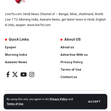
Live7tv.com: Hindi News Channel of – Bengal, Bihar, Jharkhand, World:
Live 7 TV, Morning India, Aawami News, get latest news in Hindi, English
& Urdu, epaper- www.live7tv.com
Quick Links
About US
Epaper
About us
Morning India
Advertise With us
Aawami News
Privacy Policy
Terms of Use
Contact us
2024- All Rights Reserved.
Live 7 tv
. Website Created by and
By using this site, you agree to the
Privacy Policy
and
ACCEPT
Maintanance by
Cotlas Web Solution
Terms of Use
.