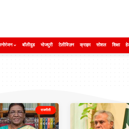
मनोरंजन
बॉलीवुड
भोजपुरी
टेलीविज़न
क्राइम
सोशल
शिक्षा
हे
राजनीती