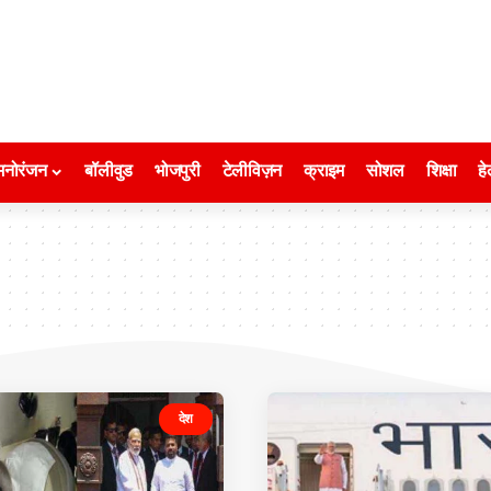
मनोरंजन
बॉलीवुड
भोजपुरी
टेलीविज़न
क्राइम
सोशल
शिक्षा
हे
देश