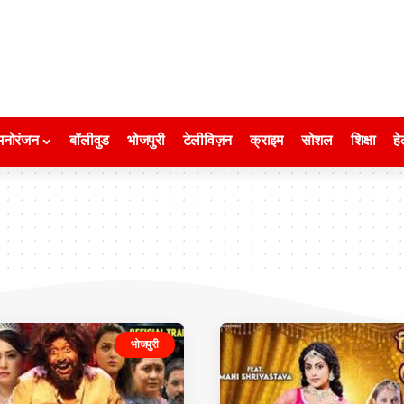
मनोरंजन
बॉलीवुड
भोजपुरी
टेलीविज़न
क्राइम
सोशल
शिक्षा
हे
भोजपुरी