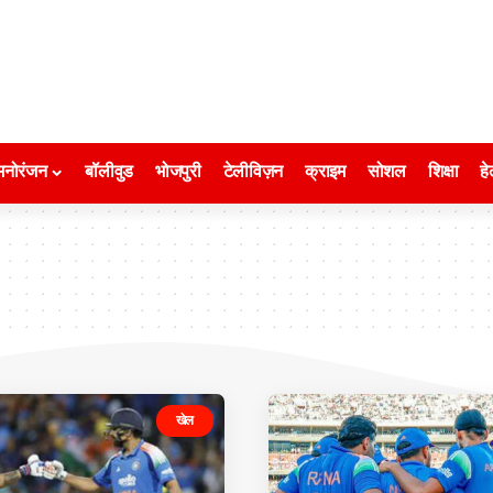
मनोरंजन
बॉलीवुड
भोजपुरी
टेलीविज़न
क्राइम
सोशल
शिक्षा
हे
खेल