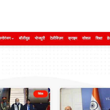
मनोरंजन
बॉलीवुड
भोजपुरी
टेलीविज़न
क्राइम
सोशल
शिक्षा
हे
विदेश