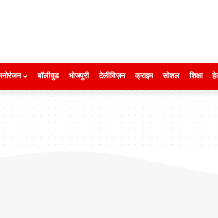
मनोरंजन
बॉलीवुड
भोजपुरी
टेलीविज़न
क्राइम
सोशल
शिक्षा
हे