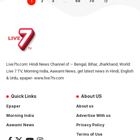
1
2
3
…
69
70
Live7tv.com: Hindi News Channel of – Bengal, Bihar, Jharkhand, World:
Live 7 TV, Morning India, Aawami News, get latest news in Hindi, English
& Urdu, epaper- www.live7tv.com
Quick Links
About US
Epaper
About us
Morning India
Advertise With us
Aawami News
Privacy Policy
Terms of Use