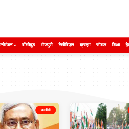
मनोरंजन
बॉलीवुड
भोजपुरी
टेलीविज़न
क्राइम
सोशल
शिक्षा
हे
राजनीती