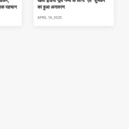
बेडकर,
खेलो इंडिया यूथ गेम्स के लोगो’ एवं ‘शुभंकर’
्विक पहचान
का हुआ अनावरण
APRIL 14, 2025