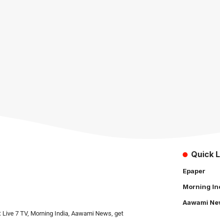
Quick L
Epaper
Morning In
Aawami Ne
: Live 7 TV, Morning India, Aawami News, get