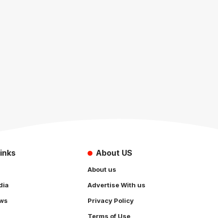
inks
About US
About us
dia
Advertise With us
ws
Privacy Policy
Terms of Use