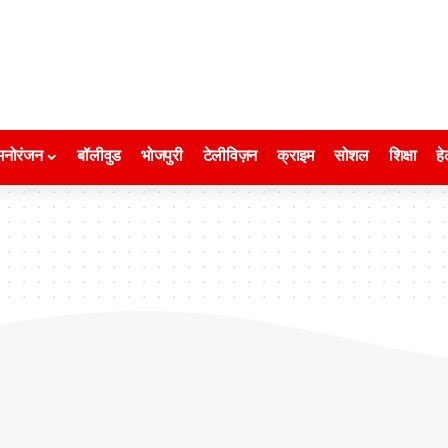
मनोरंजन
बॉलीवुड
भोजपुरी
टेलीविज़न
क्राइम
सोशल
शिक्षा
हे