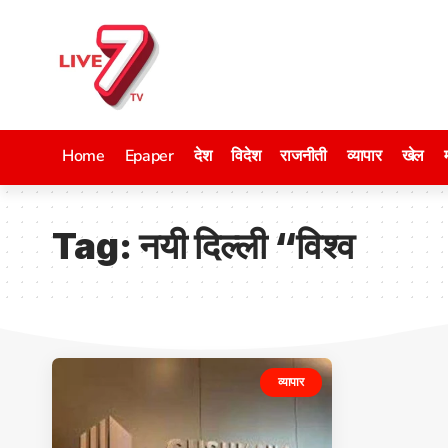
Home
Epaper
देश
विदेश
राजनीती
व्यापार
खेल
Tag:
नयी दिल्ली “विश्व
व्यापार