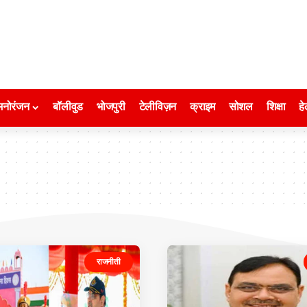
मनोरंजन
बॉलीवुड
भोजपुरी
टेलीविज़न
क्राइम
सोशल
शिक्षा
हे
राजनीती