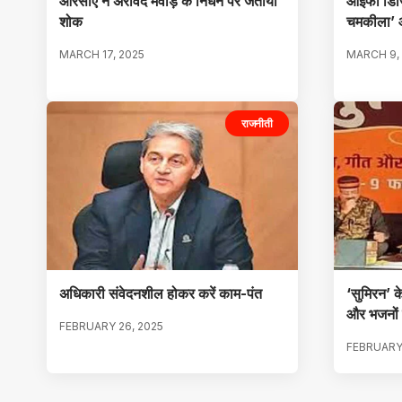
आरसीए ने अरविंद मेवाड़ के निधन पर जताया
आइफा डिजि
शोक
चमकीला’ औ
MARCH 17, 2025
MARCH 9,
राजनीती
अधिकारी संवेदनशील होकर करें काम-पंत
‘सुमिरन’ 
और भजनों क
FEBRUARY 26, 2025
FEBRUARY 