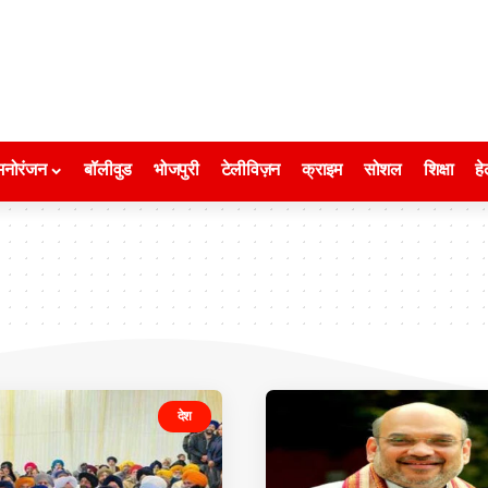
मनोरंजन
बॉलीवुड
भोजपुरी
टेलीविज़न
क्राइम
सोशल
शिक्षा
हे
देश