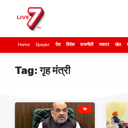
Home
Epaper
देश
विदेश
राजनीती
व्यापार
खेल
Tag:
गृह मंत्री
देश