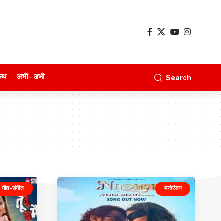
ल्थ
अभी- अभी
Search
गीत-संगीत
मनोरंजन