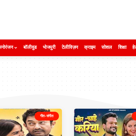
मनोरंजन
बॉलीवुड
भोजपुरी
टेलीविज़न
क्राइम
सोशल
शिक्षा
हे
गीत-संगीत