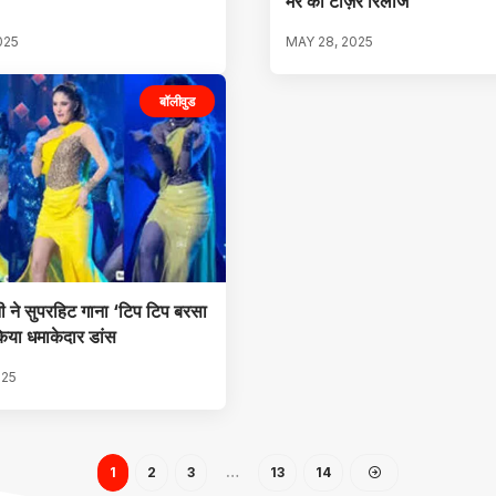
मेरे का टीज़र रिलीज
025
MAY 28, 2025
बॉलीवुड
ी ने सुपरहिट गाना ‘टिप टिप बरसा
िया धमाकेदार डांस
025
1
2
3
…
13
14