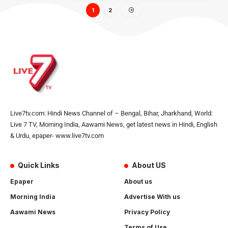
1
2
Live7tv.com: Hindi News Channel of – Bengal, Bihar, Jharkhand, World:
Live 7 TV, Morning India, Aawami News, get latest news in Hindi, English
& Urdu, epaper- www.live7tv.com
Quick Links
About US
Epaper
About us
Morning India
Advertise With us
Aawami News
Privacy Policy
Terms of Use